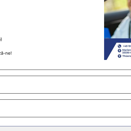
)
ză-ne!