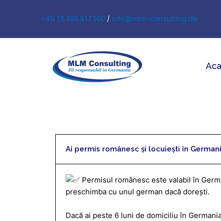
Skip
to
+49 15.166.517.160
/
info@mlm-consulting.de
content
Aca
Ai permis românesc și locuiești în Germania
Permisul românesc este valabil în German
preschimba cu unul german dacă dorești.
Dacă ai peste 6 luni de domiciliu în Germania,